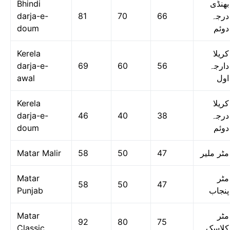
Bhindi
بھنڈی
darja-e-
81
70
66
درجہ
doum
دوئم
Kerela
کریلا
darja-e-
69
60
56
دارجہ
awal
اول
Kerela
کریلا
darja-e-
46
40
38
درجہ
doum
دوئم
Matar Malir
58
50
47
مٹر ملیر
Matar
مٹر
58
50
47
Punjab
پنجاب
Matar
مٹر
92
80
75
Classic
کلاسک