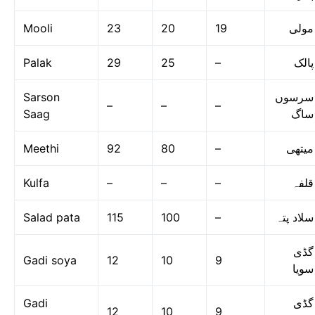
Mooli
23
20
19
مولی
Palak
29
25
–
پالک
Sarson
سرسوں
–
–
–
Saag
ساگ
Meethi
92
80
–
میتھی
Kulfa
–
–
–
قلفہ
Salad pata
115
100
–
سلاد پتہ
گڈی
Gadi soya
12
10
9
سویا
Gadi
گڈی
12
10
9