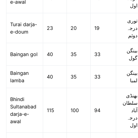
e-awal
اول
توری
Turai darja-
23
20
19
درجہ
e-doum
دوئم
بینگن
Baingan gol
40
35
33
گول
Baingan
بینگن
40
35
33
lamba
لمبا
بھنڈی
Bhindi
سلطان
Sultanabad
115
100
94
آباد
darja-e-
درجہ
awal
اول