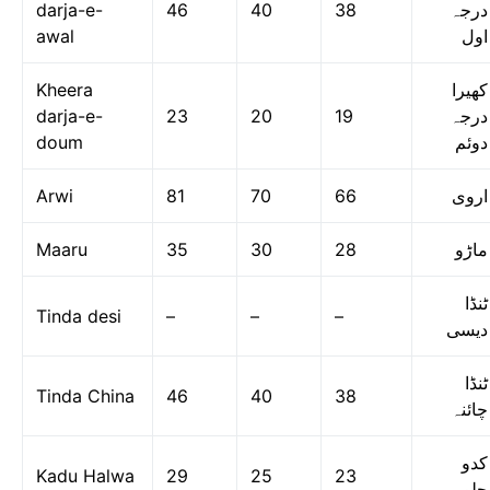
darja-e-
46
40
38
درجہ
awal
اول
Kheera
کھیرا
darja-e-
23
20
19
درجہ
doum
دوئم
Arwi
81
70
66
اروی
Maaru
35
30
28
ماڑو
ٹنڈا
Tinda desi
–
–
–
دیسی
ٹنڈا
Tinda China
46
40
38
چائنہ
کدو
Kadu Halwa
29
25
23
حلوہ