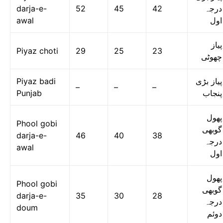
darja-e-
52
45
42
درجہ
awal
اول
پیاز
Piyaz choti
29
25
23
چھوٹی
Piyaz badi
پیاز بڑی
–
–
–
Punjab
پنجاب
پھول
Phool gobi
گوبھی
darja-e-
46
40
38
درجہ
awal
اول
پھول
Phool gobi
گوبھی
darja-e-
35
30
28
درجہ
doum
دوئم