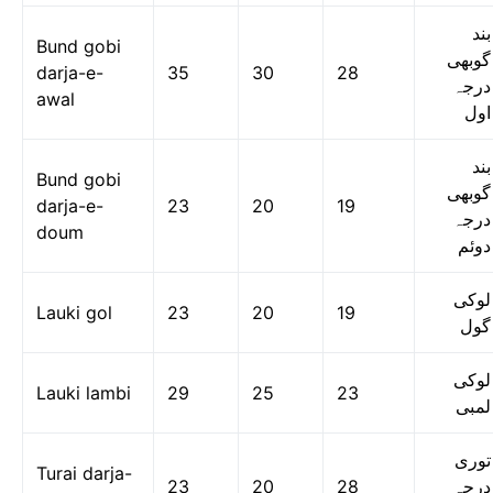
بند
Bund gobi
گوبھی
darja-e-
35
30
28
درجہ
awal
اول
بند
Bund gobi
گوبھی
darja-e-
23
20
19
درجہ
doum
دوئم
لوکی
Lauki gol
23
20
19
گول
لوکی
Lauki lambi
29
25
23
لمبی
توری
Turai darja-
23
20
28
درجہ