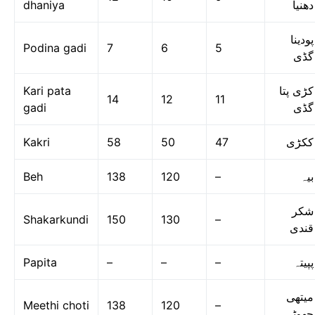
dhaniya
دھنیا
پودینا
Podina gadi
7
6
5
گڈی
Kari pata
کڑی پتا
14
12
11
gadi
گڈی
Kakri
58
50
47
ککڑی
Beh
138
120
–
بیہ
شکر
Shakarkundi
150
130
–
قندی
Papita
–
–
–
پپیتہ
میتھی
Meethi choti
138
120
–
چھوٹی