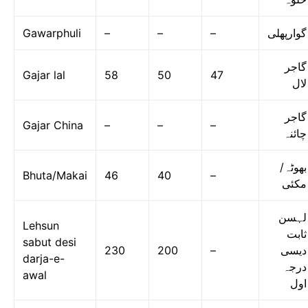
Gawarphuli
–
–
–
گوارپھلی
گاجر
Gajar lal
58
50
47
لال
گاجر
Gajar China
–
–
–
چائنہ
بھوٹہ/
Bhuta/Makai
46
40
–
مکئی
لہسن
Lehsun
ثابت
sabut desi
230
200
–
دیسی
darja-e-
درجہ
awal
اول