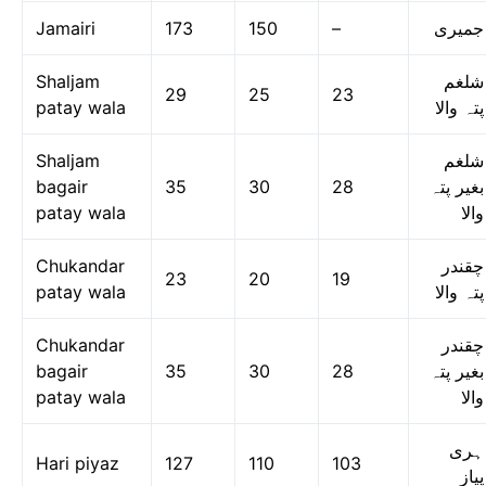
Jamairi
173
150
–
جمیری
Shaljam
شلغم
29
25
23
patay wala
پتہ والا
Shaljam
شلغم
bagair
35
30
28
بغیر پتہ
patay wala
والا
Chukandar
چقندر
23
20
19
patay wala
پتہ والا
Chukandar
چقندر
bagair
35
30
28
بغیر پتہ
patay wala
والا
ہری
Hari piyaz
127
110
103
پیاز