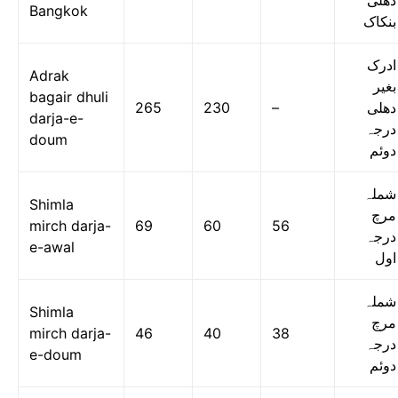
دھلی
Bangkok
بنکاک
ادرک
Adrak
بغیر
bagair dhuli
265
230
–
دھلی
darja-e-
درجہ
doum
دوئم
شملہ
Shimla
مرچ
mirch darja-
69
60
56
درجہ
e-awal
اول
شملہ
Shimla
مرچ
mirch darja-
46
40
38
درجہ
e-doum
دوئم