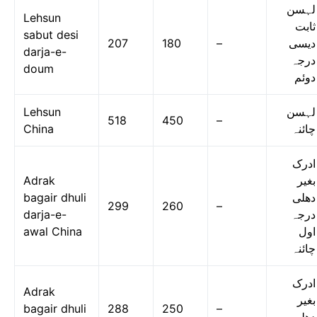
لہسن
Lehsun
ثابت
sabut desi
207
180
–
دیسی
darja-e-
درجہ
doum
دوئم
Lehsun
لہسن
518
450
–
China
چائنہ
ادرک
Adrak
بغیر
bagair dhuli
دھلی
299
260
–
darja-e-
درجہ
awal China
اول
چائنہ
ادرک
Adrak
بغیر
bagair dhuli
288
250
–