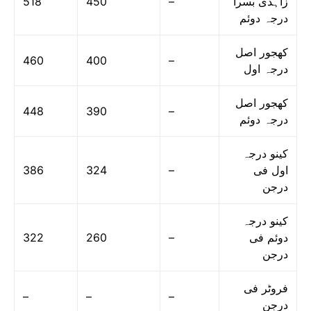
518
450
–
زاہدی بسرا
درجہ دوئم
کھجور اصل
460
400
–
درجہ اول
کھجور اصل
448
390
–
درجہ دوئم
کینو درجہ
386
324
–
اول فی
درجن
کینو درجہ
322
260
–
دوئم فی
درجن
فروٹر فی
–
–
–
درجن