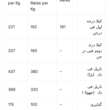
Rates
per Kg
Rates per
Kg
کیلا درجه
221
192
181
اول فی
درجن
کیلا درجہ
207
180
–
دوئم فنی در
جن
ناریل فی
437
380
–
دانہ (بڑا)
ناریل فی
368
320
–
دانہ (چھوٹا )
115
100
–
گنڈیری