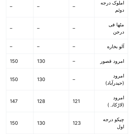
املوک درجه
–
–
–
دوئم
مٹھا فی
–
–
–
درجن
–
–
–
آلو بخاره
150
130
–
امرود قصور
امرود
150
130
–
(حیدرآباد)
امرود
147
128
121
(لاڑکانہ)
چیکو درجه
150
130
123
اول