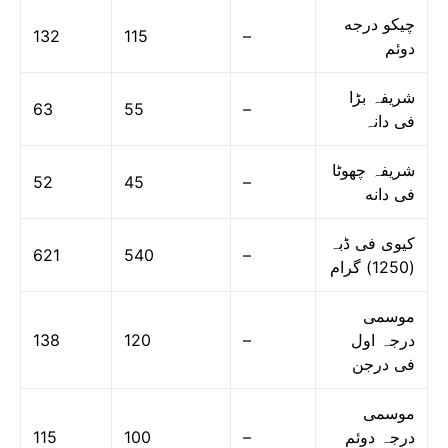
چیکو درجه
132
115
–
دوئم
شریفہ بڑا
63
55
–
فی دانہ
شریفہ چھوٹا
52
45
–
فی دانه
کیوی فی ڈبہ
621
540
–
(1250) گرام
موسمی
138
120
–
درجہ اول
فی درجن
موسمی
115
100
–
درجہ دوئم