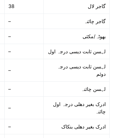
38
گاجر لال
–
گاجر چائنہ
–
بھوٹہ/مکئی
–
لہسن ثابت دیسی درجہ اول
لہسن ثابت دیسی درجہ
–
دوئم
–
لہسن چائنہ
ادرک بغیر دھلی درجہ اول
–
چائنہ
–
ادرک بغیر دھلی بنکاک