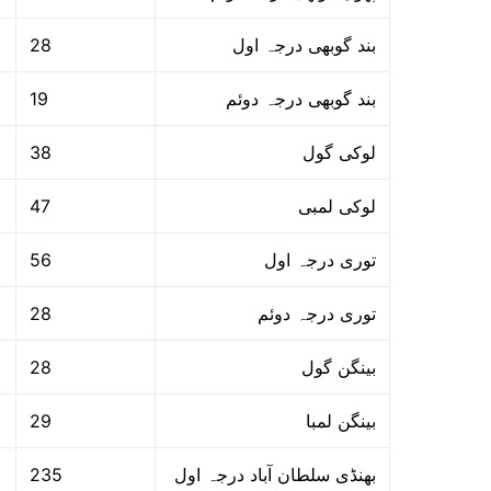
28
بند گوبھی درجہ اول
19
بند گوبھی درجہ دوئم
38
لوکی گول
47
لوکی لمبی
56
توری درجہ اول
28
توری درجہ دوئم
28
بینگن گول
29
بینگن لمبا
235
بھنڈی سلطان آباد درجہ اول