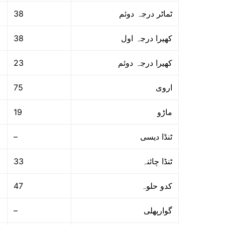
38
ٹماٹر درجہ دوئم
38
کھیرا درجہ اول
23
کھیرا درجہ دوئم
75
اروی
19
ماڑو
–
ٹنڈا دیسی
33
ٹنڈا چائنہ
47
کدو حلوہ
–
گوارپھلی