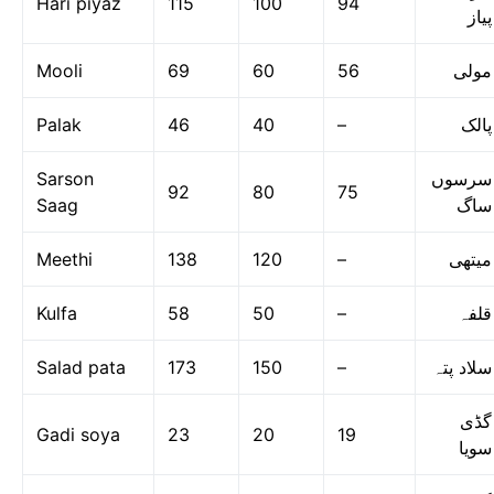
Hari piyaz
115
100
94
پیاز
Mooli
69
60
56
مولی
Palak
46
40
–
پالک
Sarson
سرسوں
92
80
75
Saag
ساگ
Meethi
138
120
–
میتھی
Kulfa
58
50
–
قلفہ
Salad pata
173
150
–
سلاد پتہ
گڈی
Gadi soya
23
20
19
سویا