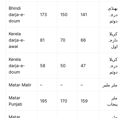
Bhindi
بھنڈی
darja-e-
173
150
141
درجہ
doum
دوئم
Kerela
کریلا
darja-e-
81
70
66
دارجہ
awal
اول
Kerela
کریلا
darja-e-
58
50
47
درجہ
doum
دوئم
Matar Malir
–
–
–
مٹر ملیر
Matar
مٹر
195
170
159
Punjab
پنجاب
Matar
مٹر