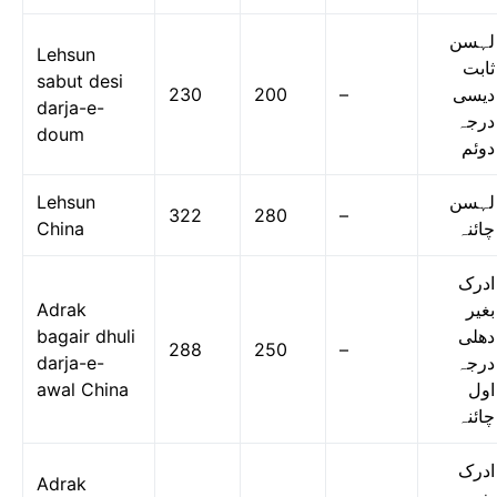
لہسن
Lehsun
ثابت
sabut desi
230
200
–
دیسی
darja-e-
درجہ
doum
دوئم
Lehsun
لہسن
322
280
–
China
چائنہ
ادرک
Adrak
بغیر
bagair dhuli
دھلی
288
250
–
darja-e-
درجہ
awal China
اول
چائنہ
ادرک
Adrak