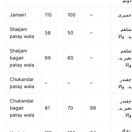
دوئم
Jamairi
115
100
–
جمیری
Shaljam
شلغم
58
50
–
patay wala
پتہ والا
Shaljam
شلغم
bagair
69
60
–
بغیر پتہ
patay wala
والا
Chukandar
چقندر
–
–
–
patay wala
پتہ والا
Chukandar
چقندر
bagair
81
70
66
بغیر پتہ
patay wala
والا
ہری