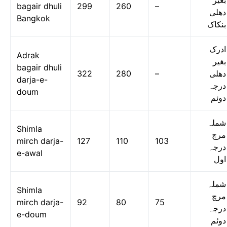
بغیر
bagair dhuli
299
260
–
دھلی
Bangkok
بنکاک
ادرک
Adrak
بغیر
bagair dhuli
322
280
–
دھلی
darja-e-
درجہ
doum
دوئم
شملہ
Shimla
مرچ
mirch darja-
127
110
103
درجہ
e-awal
اول
شملہ
Shimla
مرچ
mirch darja-
92
80
75
درجہ
e-doum
دوئم