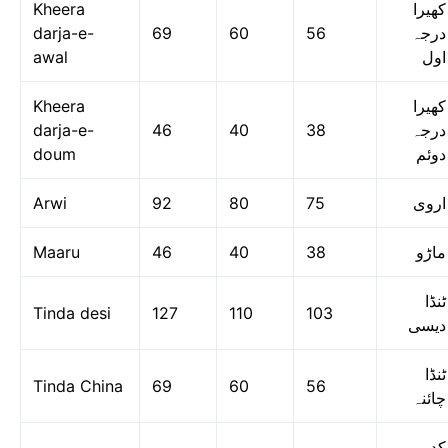
Kheera
کھیرا
darja-e-
69
60
56
درجہ
awal
اول
Kheera
کھیرا
darja-e-
46
40
38
درجہ
doum
دوئم
Arwi
92
80
75
اروی
Maaru
46
40
38
ماڑو
ٹنڈا
Tinda desi
127
110
103
دیسی
ٹنڈا
Tinda China
69
60
56
چائنہ
کدو