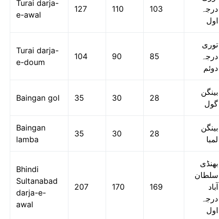
Turai darja-
127
110
103
درجہ
e-awal
اول
توری
Turai darja-
104
90
85
درجہ
e-doum
دوئم
بینگن
Baingan gol
35
30
28
گول
Baingan
بینگن
35
30
28
lamba
لمبا
بھنڈی
Bhindi
سلطان
Sultanabad
207
170
169
آباد
darja-e-
درجہ
awal
اول