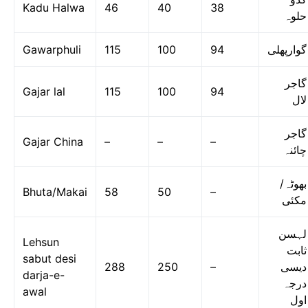
Kadu Halwa
46
40
38
حلوہ
Gawarphuli
115
100
94
گوارپھلی
گاجر
Gajar lal
115
100
94
لال
گاجر
Gajar China
–
–
–
چائنہ
بھوٹہ/
Bhuta/Makai
58
50
–
مکئی
لہسن
Lehsun
ثابت
sabut desi
288
250
–
دیسی
darja-e-
درجہ
awal
اول