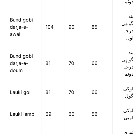
دوئم
بند
Bund gobi
گوبھی
darja-e-
104
90
85
درجہ
awal
اول
بند
Bund gobi
گوبھی
darja-e-
81
70
66
درجہ
doum
دوئم
لوکی
Lauki gol
81
70
66
گول
لوکی
Lauki lambi
69
60
56
لمبی
توری