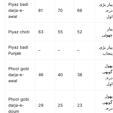
Piyaz badi
پیاز بڑی
darja-e-
81
70
66
درجہ
awal
اول
پیاز
Piyaz choti
63
55
52
چھوٹی
Piyaz badi
پیاز بڑی
–
–
–
Punjab
پنجاب
پھول
Phool gobi
گوبھی
darja-e-
46
40
38
درجہ
awal
اول
پھول
Phool gobi
گوبھی
darja-e-
29
25
23
درجہ
doum