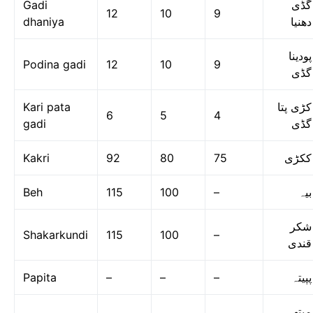
Gadi
گڈی
12
10
9
dhaniya
دھنیا
پودینا
Podina gadi
12
10
9
گڈی
Kari pata
کڑی پتا
6
5
4
gadi
گڈی
Kakri
92
80
75
ککڑی
Beh
115
100
–
بیہ
شکر
Shakarkundi
115
100
–
قندی
Papita
–
–
–
پپیتہ
میتھی