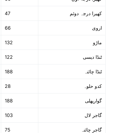
47
کھیرا درجہ دوئم
66
اروی
132
ماڑو
122
ٹنڈا دیسی
188
ٹنڈا چائنہ
28
کدو حلوہ
188
گوارپھلی
103
گاجر لال
75
گاجر چائنہ