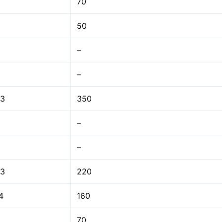
70
50
–
–
3
350
–
–
3
220
4
160
70