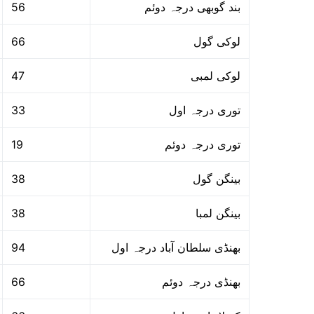
56
بند گوبھی درجہ دوئم
66
لوکی گول
47
لوکی لمبی
33
توری درجہ اول
19
توری درجہ دوئم
38
بینگن گول
38
بینگن لمبا
94
بھنڈی سلطان آباد درجہ اول
66
بھنڈی درجہ دوئم