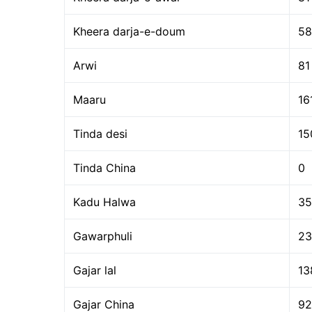
Kheera darja-e-doum
58
Arwi
81
Maaru
16
Tinda desi
15
Tinda China
0
Kadu Halwa
35
Gawarphuli
23
Gajar lal
13
Gajar China
92