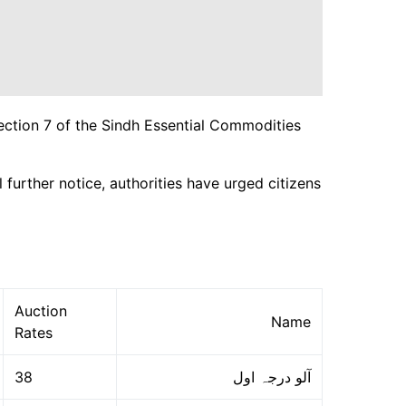
Section 7 of the Sindh Essential Commodities
 further notice, authorities have urged citizens
Auction
Name
Rates
38
آلو درجہ اول