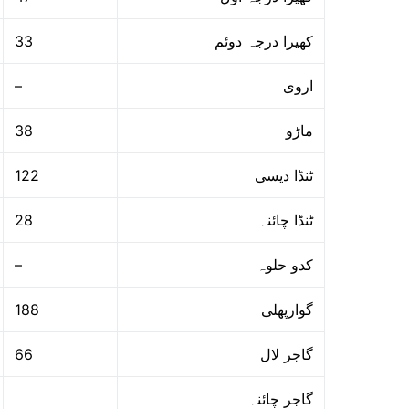
33
کھیرا درجہ دوئم
–
اروی
38
ماڑو
122
ٹنڈا دیسی
28
ٹنڈا چائنہ
–
کدو حلوہ
188
گوارپھلی
66
گاجر لال
گاجر چائنہ