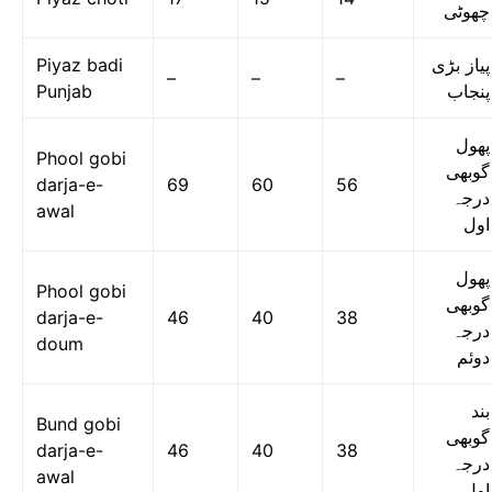
چھوٹی
Piyaz badi
پیاز بڑی
–
–
–
Punjab
پنجاب
پھول
Phool gobi
گوبھی
darja-e-
69
60
56
درجہ
awal
اول
پھول
Phool gobi
گوبھی
darja-e-
46
40
38
درجہ
doum
دوئم
بند
Bund gobi
گوبھی
darja-e-
46
40
38
درجہ
awal
اول