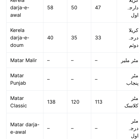
Kerela
کریلا
darja-e-
58
50
47
دارجہ
awal
اول
Kerela
کریلا
darja-e-
40
35
33
درجہ
doum
دوئم
Matar Malir
–
–
–
مٹر ملیر
Matar
مٹر
–
–
–
Punjab
پنجاب
Matar
مٹر
138
120
113
Classic
کلاسک
مٹر
Matar darja-
–
–
–
درجہ
e-awal
اول