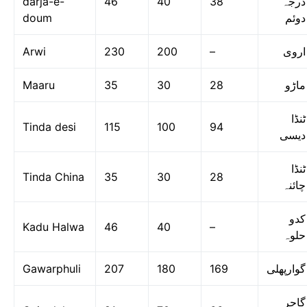
darja-e-
46
40
38
درجہ
doum
دوئم
Arwi
230
200
–
اروی
Maaru
35
30
28
ماڑو
ٹنڈا
Tinda desi
115
100
94
دیسی
ٹنڈا
Tinda China
35
30
28
چائنہ
کدو
Kadu Halwa
46
40
–
حلوہ
Gawarphuli
207
180
169
گوارپھلی
گاجر