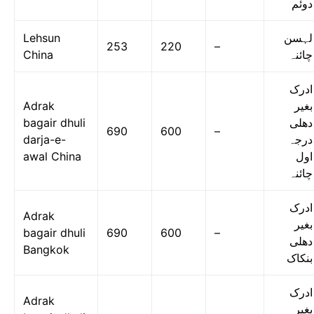
دوئم
Lehsun
لہسن
253
220
–
China
چائنہ
ادرک
Adrak
بغیر
bagair dhuli
دھلی
690
600
–
darja-e-
درجہ
awal China
اول
چائنہ
ادرک
Adrak
بغیر
bagair dhuli
690
600
–
دھلی
Bangkok
بنکاک
ادرک
Adrak
بغیر