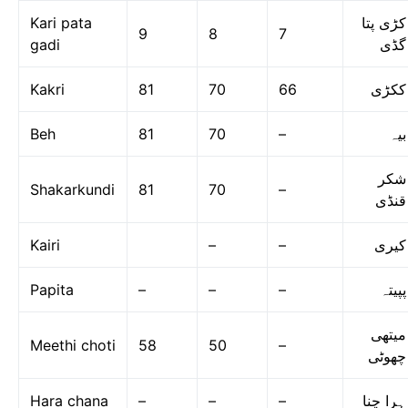
Kari pata
کڑی پتا
9
8
7
gadi
گڈی
Kakri
81
70
66
ککڑی
Beh
81
70
–
بیہ
شکر
Shakarkundi
81
70
–
قنڈی
Kairi
–
–
کیری
Papita
–
–
–
پپیتہ
میتھی
Meethi choti
58
50
–
چھوٹی
Hara chana
–
–
–
ہرا چنا