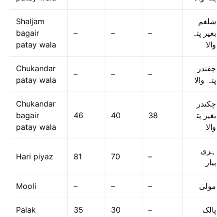
Shaljam
شلغم
bagair
–
–
–
بغیر پتہ
patay wala
والا
Chukandar
چقندر
–
–
–
patay wala
پتہ والا
Chukandar
چکندر
bagair
46
40
38
بغیر پتہ
patay wala
والا
ہری
Hari piyaz
81
70
–
پیاز
Mooli
–
–
–
مولی
Palak
35
30
–
پالک