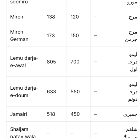
soomro
مورو
Mirch
138
120
–
مرچ
Mirch
مرچ
173
150
–
German
جرمن
لیمو
Lemu darja-
805
700
–
درجہ
e-awal
اول
لیمو
Lemu darja-
633
550
–
درجہ
e-doum
دوئم
Jamairi
518
450
–
جمیری
Shaljam
شلغم
–
–
–
patay wala
پتہ والا