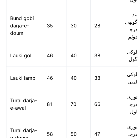
بند
Bund gobi
گوبھی
darja-e-
35
30
28
درجہ
doum
دوئم
لوکی
Lauki gol
46
40
38
گول
لوکی
Lauki lambi
46
40
38
لمبی
توری
Turai darja-
81
70
66
درجہ
e-awal
اول
توری
Turai darja-
58
50
47
درجہ
e-doum