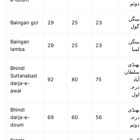
دوئم
بینگن
Baingan gol
29
25
23
گول
Baingan
بینگن
29
25
23
lamba
لمبا
بھنڈی
Bhindi
سلطان
Sultanabad
92
80
75
آباد
darja-e-
درجہ
awal
اول
Bhindi
بھنڈی
darja-e-
69
60
56
درجہ
doum
دوئم