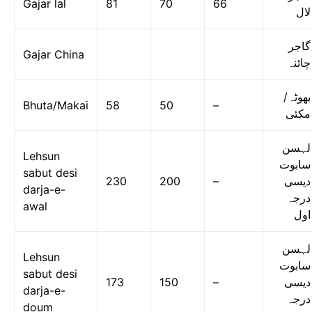
Gajar lal
81
70
66
لال
گاجر
Gajar China
چائنہ
بھوٹہ/
Bhuta/Makai
58
50
–
مکئی
لہسن
Lehsun
سابوت
sabut desi
230
200
–
دیسی
darja-e-
درجہ
awal
اول
لہسن
Lehsun
سابوت
sabut desi
173
150
–
دیسی
darja-e-
درجہ
doum