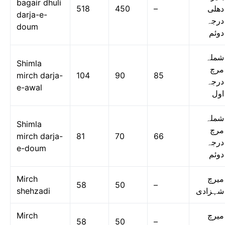
bagair dhuli
518
450
–
دھلی
darja-e-
درجہ
doum
دوئم
شملہ
Shimla
مرچ
mirch darja-
104
90
85
درجہ
e-awal
اول
شملہ
Shimla
مرچ
mirch darja-
81
70
66
درجہ
e-doum
دوئم
Mirch
میرچ
58
50
–
shehzadi
شہزادی
Mirch
میرچ
58
50
–