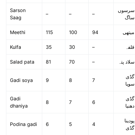
Sarson
سرسوں
–
–
–
Saag
ساگ
Meethi
115
100
94
میتھی
Kulfa
35
30
–
قلفہ
Salad pata
81
70
–
سلاد پتہ
گڈی
Gadi soya
9
8
7
سویا
Gadi
گڈی
8
7
6
dhaniya
دھنیا
پودینا
Podina gadi
6
5
4
گڈی