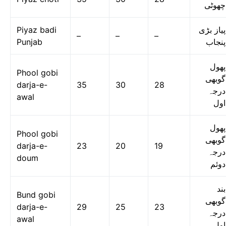
چھوٹی
Piyaz badi
پیاز بڑی
–
–
–
Punjab
پنجاب
پھول
Phool gobi
گوبھی
darja-e-
35
30
28
درجہ
awal
اول
پھول
Phool gobi
گوبھی
darja-e-
23
20
19
درجہ
doum
دوئم
بند
Bund gobi
گوبھی
darja-e-
29
25
23
درجہ
awal
اول