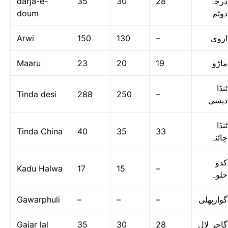
darja-e-
35
30
28
درجہ
doum
دوئم
Arwi
150
130
–
اروی
Maaru
23
20
19
ماڑو
ٹنڈا
Tinda desi
288
250
–
دیسی
ٹنڈا
Tinda China
40
35
33
چائنہ
کدو
Kadu Halwa
17
15
–
حلوہ
Gawarphuli
–
–
–
گوارپھلی
Gajar lal
35
30
28
گاجر لال