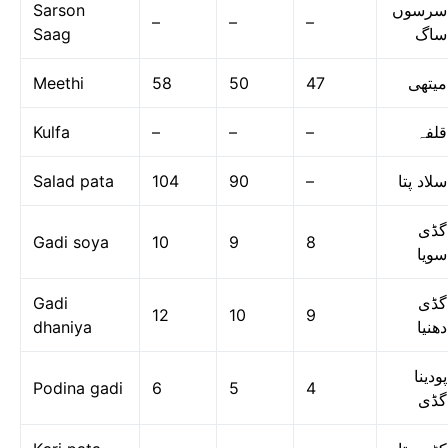
Sarson
سرسوں
–
–
–
Saag
ساگ
Meethi
58
50
47
میتھی
Kulfa
–
–
–
قلفہ
Salad pata
104
90
–
سلاد پتا
گڈی
Gadi soya
10
9
8
سویا
Gadi
گڈی
12
10
9
dhaniya
دھنیا
پودینا
Podina gadi
6
5
4
گڈی