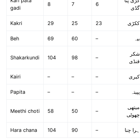
Kari pata
کڑی پتا
8
7
6
gadi
گڈی
Kakri
29
25
23
ککڑی
Beh
69
60
–
بیہ
شکر
Shakarkundi
104
98
–
قنڈی
Kairi
–
–
–
کیری
Papita
–
–
–
پپیتہ
میتھی
Meethi choti
58
50
–
چھوٹی
Hara chana
104
90
–
ہرا چنا