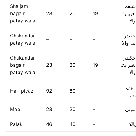
Shaljam
شلغم
bagair
23
20
19
بغیر پاتہ
patay wala
والا
Chukandar
چقندر
–
–
–
patay wala
پتہ والا
Chukandar
چکندر
bagair
23
20
19
بغیر پاتہ
patay wala
والا
ہری
Hari piyaz
92
80
–
پیاز
Mooli
23
20
–
مولی
Palak
46
40
–
پالک