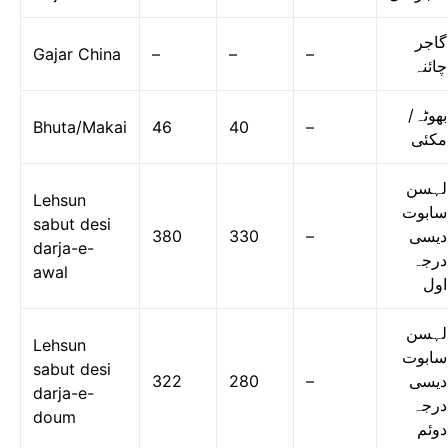
گاجر
Gajar China
–
–
–
چائنہ
بھوٹہ/
Bhuta/Makai
46
40
–
مکئی
لہسن
Lehsun
سابوت
sabut desi
380
330
–
دیسی
darja-e-
درجہ
awal
اول
لہسن
Lehsun
سابوت
sabut desi
322
280
–
دیسی
darja-e-
درجہ
doum
دوئم