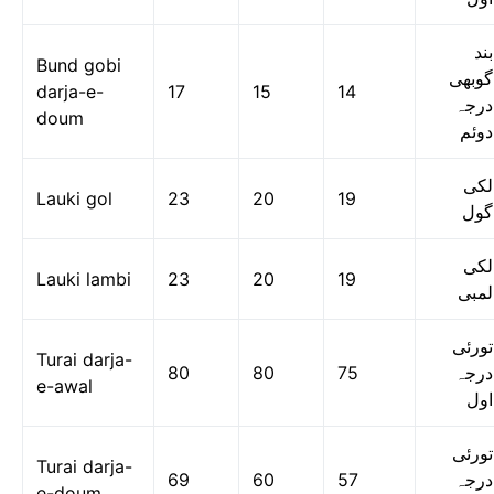
بند
Bund gobi
گوبھی
darja-e-
17
15
14
درجہ
doum
دوئم
لکی
Lauki gol
23
20
19
گول
لکی
Lauki lambi
23
20
19
لمبی
تورئی
Turai darja-
80
80
75
درجہ
e-awal
اول
تورئی
Turai darja-
69
60
57
درجہ
e-doum