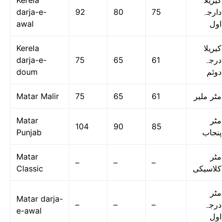
Kerela
کیریلا
darja-e-
92
80
75
دارجہ
awal
اول
Kerela
کیریلا
darja-e-
75
65
61
درجہ
doum
دوئم
Matar Malir
75
65
61
مٹر ملیر
Matar
مٹر
104
90
85
Punjab
پنجاب
Matar
مٹر
–
–
–
Classic
کلاسیکی
مٹر
Matar darja-
–
–
–
درجہ
e-awal
اول