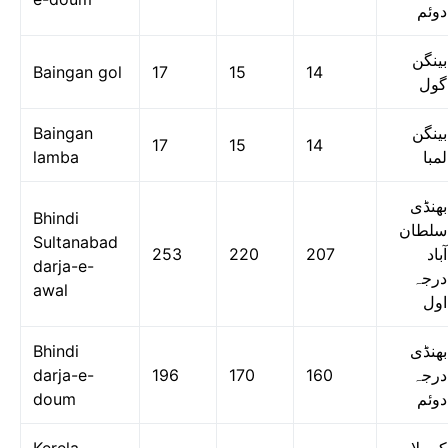
دوئم
بینگن
Baingan gol
17
15
14
گول
Baingan
بینگن
17
15
14
lamba
لمبا
بھنڈی
Bhindi
سلطان
Sultanabad
253
220
207
آباد
darja-e-
درجہ
awal
اول
Bhindi
بھنڈی
darja-e-
196
170
160
درجہ
doum
دوئم