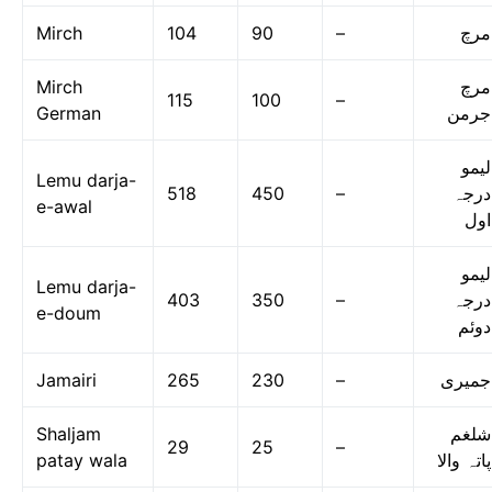
Mirch
104
90
–
مرچ
Mirch
مرچ
115
100
–
German
جرمن
لیمو
Lemu darja-
518
450
–
درجہ
e-awal
اول
لیمو
Lemu darja-
403
350
–
درجہ
e-doum
دوئم
Jamairi
265
230
–
جمیری
Shaljam
شلغم
29
25
–
patay wala
پاتہ والا