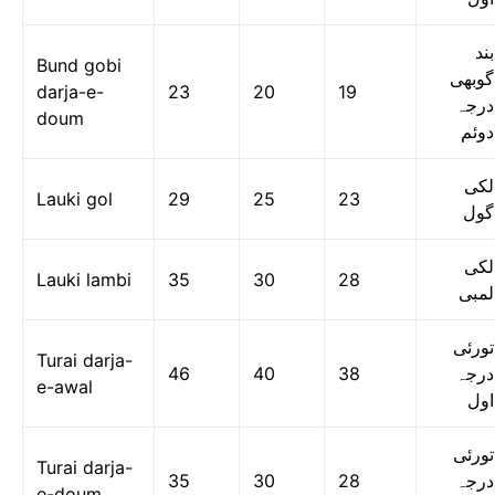
بند
Bund gobi
گوبھی
darja-e-
23
20
19
درجہ
doum
دوئم
لکی
Lauki gol
29
25
23
گول
لکی
Lauki lambi
35
30
28
لمبی
تورئی
Turai darja-
46
40
38
درجہ
e-awal
اول
تورئی
Turai darja-
35
30
28
درجہ
e-doum