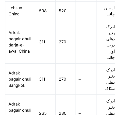
Lehsun
لہسن
598
520
–
China
چائنہ
ادرک
Adrak
بغیر
bagair dhuli
دھلی
311
270
–
darja-e-
درجہ
awal China
اول
چائنہ
ادرک
Adrak
بغیر
bagair dhuli
311
270
–
دھلی
Bangkok
بنکاک
ادرک
Adrak
بغیر
bagair dhuli
265
230
–
دھلی