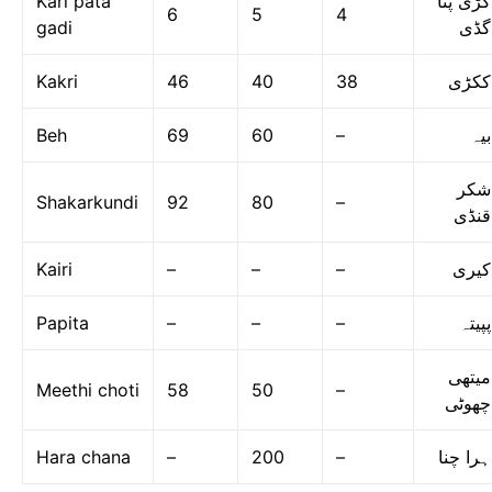
Kari pata
کڑی پتا
6
5
4
gadi
گڈی
Kakri
46
40
38
ککڑی
Beh
69
60
–
بیہ
شکر
Shakarkundi
92
80
–
قنڈی
Kairi
–
–
–
کیری
Papita
–
–
–
پپیتہ
میتھی
Meethi choti
58
50
–
چھوٹی
Hara chana
–
200
–
ہرا چنا