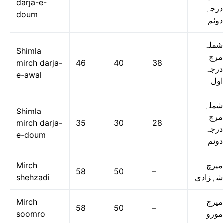
darja-e-
درجہ
doum
دوئم
شملہ
Shimla
مرچ
mirch darja-
46
40
38
درجہ
e-awal
اول
شملہ
Shimla
مرچ
mirch darja-
35
30
28
درجہ
e-doum
دوئم
Mirch
میرچ
58
50
–
shehzadi
شہزادی
Mirch
میرچ
58
50
–
soomro
مورو