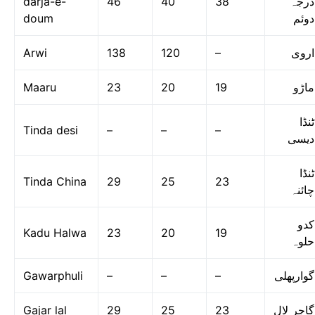
darja-e-
46
40
38
درجہ
doum
دوئم
Arwi
138
120
–
اروی
Maaru
23
20
19
ماڑو
ٹنڈا
Tinda desi
–
–
–
دیسی
ٹنڈا
Tinda China
29
25
23
چائنہ
کدو
Kadu Halwa
23
20
19
حلوہ
Gawarphuli
–
–
–
گوارپھلی
Gajar lal
29
25
23
گاجر لال