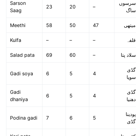
Sarson
سرسوں
23
20
–
Saag
ساگ
Meethi
58
50
47
میتھی
Kulfa
–
–
–
قلفہ
Salad pata
69
60
–
سلاد پتا
گڈی
Gadi soya
6
5
4
سویا
Gadi
گڈی
6
5
4
dhaniya
دھنیا
پودینا
Podina gadi
7
6
5
گڈی