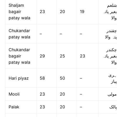
Shaljam
شلغم
bagair
23
20
19
بغیر پاتہ
patay wala
والا
Chukandar
چقندر
–
–
–
patay wala
پتہ والا
Chukandar
چکندر
bagair
29
25
23
بغیر پاتہ
patay wala
والا
ہری
Hari piyaz
58
50
–
پیاز
Mooli
23
20
–
مولی
Palak
23
20
–
پالک