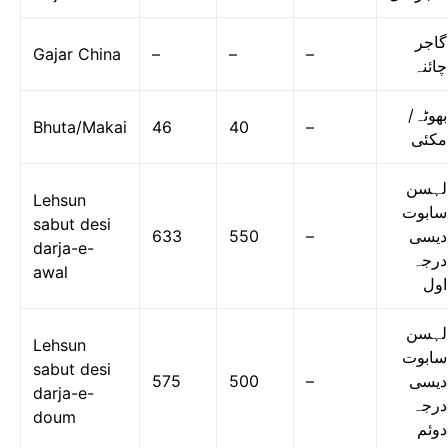
گاجر
Gajar China
–
–
–
چائنہ
بھوٹہ/
Bhuta/Makai
46
40
–
مکئی
لہسن
Lehsun
سابوت
sabut desi
633
550
–
دیسی
darja-e-
درجہ
awal
اول
لہسن
Lehsun
سابوت
sabut desi
575
500
–
دیسی
darja-e-
درجہ
doum
دوئم