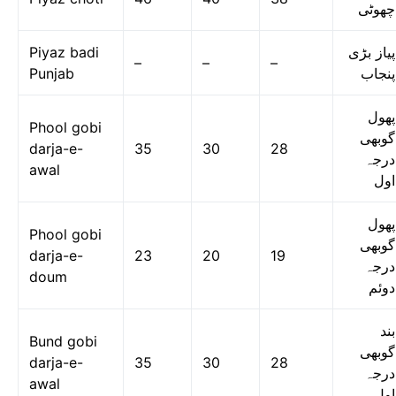
چھوٹی
Piyaz badi
پیاز بڑی
–
–
–
Punjab
پنجاب
پھول
Phool gobi
گوبھی
darja-e-
35
30
28
درجہ
awal
اول
پھول
Phool gobi
گوبھی
darja-e-
23
20
19
درجہ
doum
دوئم
بند
Bund gobi
گوبھی
darja-e-
35
30
28
درجہ
awal
اول