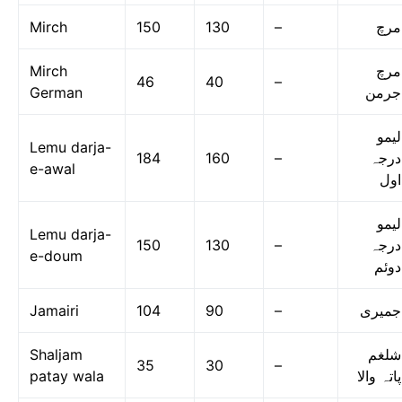
Mirch
150
130
–
مرچ
Mirch
مرچ
46
40
–
German
جرمن
لیمو
Lemu darja-
184
160
–
درجہ
e-awal
اول
لیمو
Lemu darja-
150
130
–
درجہ
e-doum
دوئم
Jamairi
104
90
–
جمیری
Shaljam
شلغم
35
30
–
patay wala
پاتہ والا