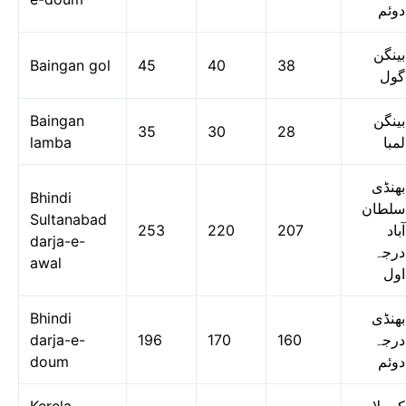
دوئم
بینگن
Baingan gol
45
40
38
گول
Baingan
بینگن
35
30
28
lamba
لمبا
بھنڈی
Bhindi
سلطان
Sultanabad
253
220
207
آباد
darja-e-
درجہ
awal
اول
Bhindi
بھنڈی
darja-e-
196
170
160
درجہ
doum
دوئم