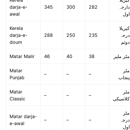
Kerela
کیریلا
darja-e-
345
300
282
دارجہ
awal
اول
Kerela
کیریلا
darja-e-
288
250
235
درجہ
doum
دوئم
Matar Malir
46
40
38
مٹر ملیر
Matar
مٹر
–
–
–
Punjab
پنجاب
Matar
مٹر
–
–
–
Classic
کلاسیکی
مٹر
Matar darja-
–
–
–
درجہ
e-awal
اول