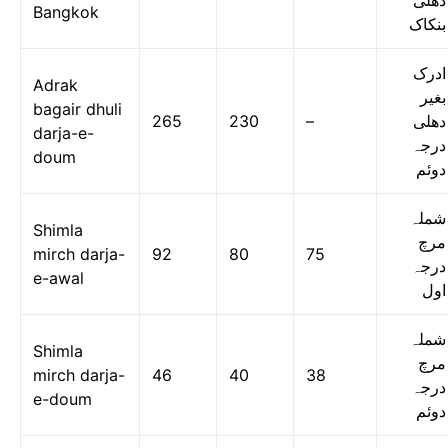
دھلی
Bangkok
بنکاک
ادرک
Adrak
بغیر
bagair dhuli
265
230
–
دھلی
darja-e-
درجہ
doum
دوئم
شملہ
Shimla
مرچ
mirch darja-
92
80
75
درجہ
e-awal
اول
شملہ
Shimla
مرچ
mirch darja-
46
40
38
درجہ
e-doum
دوئم