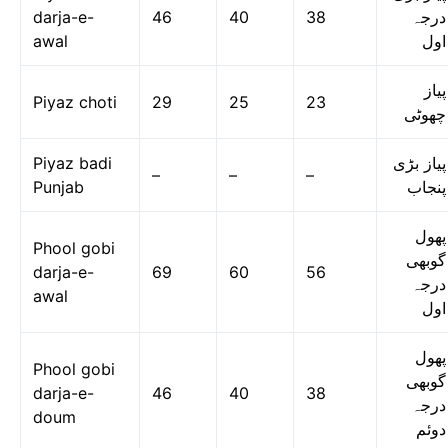
darja-e-
46
40
38
درجہ
awal
اول
پیاز
Piyaz choti
29
25
23
چھوٹی
Piyaz badi
پیاز بڑی
–
–
–
Punjab
پنجاب
پھول
Phool gobi
گوبھی
darja-e-
69
60
56
درجہ
awal
اول
پھول
Phool gobi
گوبھی
darja-e-
46
40
38
درجہ
doum
دوئم