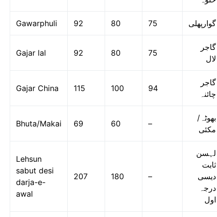
Gawarphuli
92
80
75
گوارپھلی
گاجر
Gajar lal
92
80
75
لال
گاجر
Gajar China
115
100
94
چائنہ
بھوٹہ/
Bhuta/Makai
69
60
–
مکئی
لہسن
Lehsun
ثابت
sabut desi
207
180
–
دیسی
darja-e-
درجہ
awal
اول