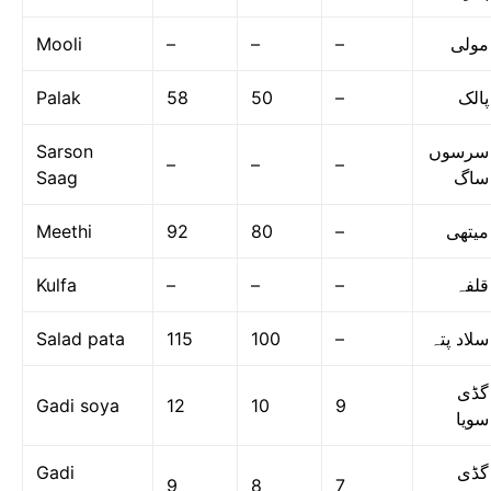
Mooli
–
–
–
مولی
Palak
58
50
–
پالک
Sarson
سرسوں
–
–
–
Saag
ساگ
Meethi
92
80
–
میتھی
Kulfa
–
–
–
قلفہ
Salad pata
115
100
–
سلاد پتہ
گڈی
Gadi soya
12
10
9
سویا
Gadi
گڈی
9
8
7