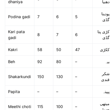
dhaniya
دھنیا
پودینا
Podina gadi
7
6
5
گڈی
Kari pata
کڑی پتا
8
7
6
gadi
گڈی
Kakri
58
50
47
ککڑی
Beh
92
80
–
بیہ
شکر
Shakarkundi
150
130
–
قندی
Papita
–
–
–
پپیتہ
میتھی
Meethi choti
115
100
–
چھوٹی