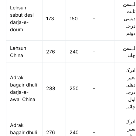
لہسن
Lehsun
ثابت
sabut desi
173
150
–
دیسی
darja-e-
درجہ
doum
دوئم
Lehsun
لہسن
276
240
–
China
چائنہ
ادرک
Adrak
بغیر
bagair dhuli
دھلی
288
250
–
darja-e-
درجہ
awal China
اول
چائنہ
ادرک
Adrak
بغیر
bagair dhuli
276
240
–