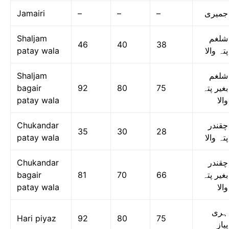
Jamairi
–
–
–
جمیری
Shaljam
شلغم
46
40
38
patay wala
پتہ والا
Shaljam
شلغم
bagair
92
80
75
بغیر پتہ
patay wala
والا
Chukandar
چقندر
35
30
28
patay wala
پتہ والا
Chukandar
چقندر
bagair
81
70
66
بغیر پتہ
patay wala
والا
ہری
Hari piyaz
92
80
75
پیاز