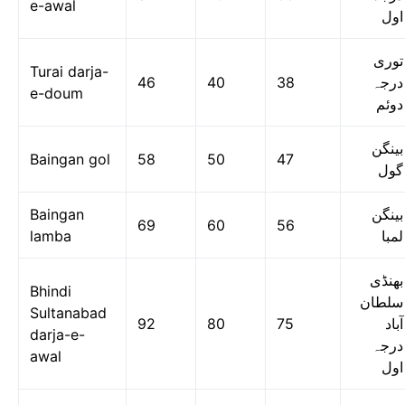
e-awal
اول
توری
Turai darja-
46
40
38
درجہ
e-doum
دوئم
بینگن
Baingan gol
58
50
47
گول
Baingan
بینگن
69
60
56
lamba
لمبا
بھنڈی
Bhindi
سلطان
Sultanabad
92
80
75
آباد
darja-e-
درجہ
awal
اول