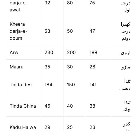
darja-e-
92
80
75
درجہ
awal
اول
Kheera
کھیرا
darja-e-
58
50
47
درجہ
doum
دوئم
Arwi
230
200
188
اروی
Maaru
35
30
28
ماڑو
ٹنڈا
Tinda desi
184
150
141
دیسی
ٹنڈا
Tinda China
46
40
38
چائنہ
کدو
Kadu Halwa
29
25
23
حلوہ