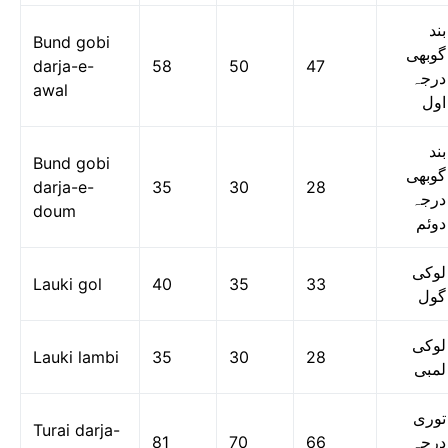
بند
Bund gobi
گوبھی
darja-e-
58
50
47
درجہ
awal
اول
بند
Bund gobi
گوبھی
darja-e-
35
30
28
درجہ
doum
دوئم
لوکی
Lauki gol
40
35
33
گول
لوکی
Lauki lambi
35
30
28
لمبی
توری
Turai darja-
81
70
66
درجہ