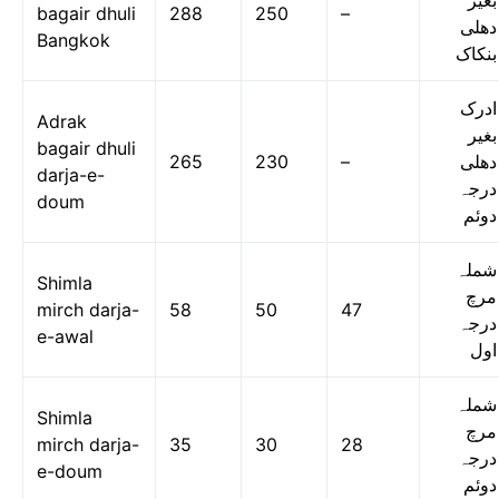
بغیر
bagair dhuli
288
250
–
دھلی
Bangkok
بنکاک
ادرک
Adrak
بغیر
bagair dhuli
265
230
–
دھلی
darja-e-
درجہ
doum
دوئم
شملہ
Shimla
مرچ
mirch darja-
58
50
47
درجہ
e-awal
اول
شملہ
Shimla
مرچ
mirch darja-
35
30
28
درجہ
e-doum
دوئم