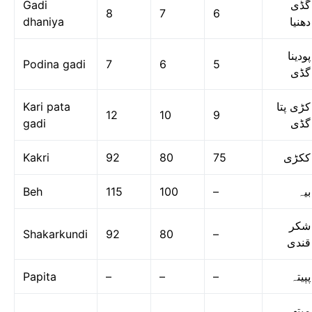
Gadi
گڈی
8
7
6
dhaniya
دھنیا
پودینا
Podina gadi
7
6
5
گڈی
Kari pata
کڑی پتا
12
10
9
gadi
گڈی
Kakri
92
80
75
ککڑی
Beh
115
100
–
بیہ
شکر
Shakarkundi
92
80
–
قندی
Papita
–
–
–
پپیتہ
میتھی