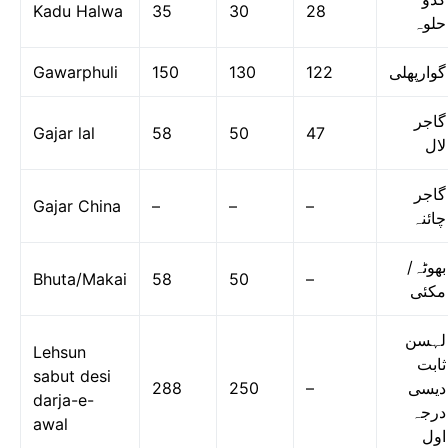
Kadu Halwa
35
30
28
حلوہ
Gawarphuli
150
130
122
گوارپھلی
گاجر
Gajar lal
58
50
47
لال
گاجر
Gajar China
–
–
–
چائنہ
بھوٹہ/
Bhuta/Makai
58
50
–
مکئی
لہسن
Lehsun
ثابت
sabut desi
288
250
–
دیسی
darja-e-
درجہ
awal
اول