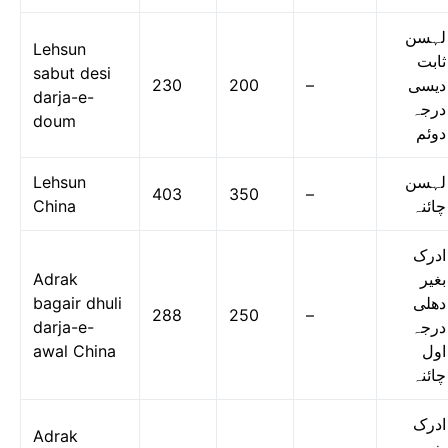
لہسن
Lehsun
ثابت
sabut desi
230
200
–
دیسی
darja-e-
درجہ
doum
دوئم
Lehsun
لہسن
403
350
–
China
چائنہ
ادرک
Adrak
بغیر
bagair dhuli
دھلی
288
250
–
darja-e-
درجہ
awal China
اول
چائنہ
ادرک
Adrak