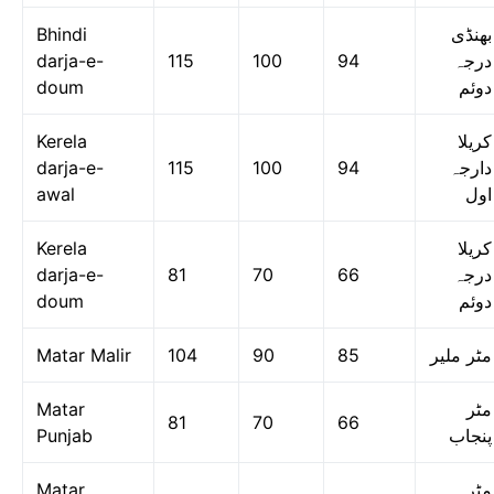
Bhindi
بھنڈی
darja-e-
115
100
94
درجہ
doum
دوئم
Kerela
کریلا
darja-e-
115
100
94
دارجہ
awal
اول
Kerela
کریلا
darja-e-
81
70
66
درجہ
doum
دوئم
Matar Malir
104
90
85
مٹر ملیر
Matar
مٹر
81
70
66
Punjab
پنجاب
Matar
مٹر