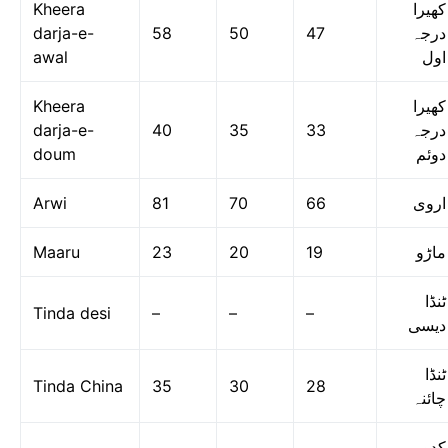
Kheera
کھیرا
darja-e-
58
50
47
درجہ
awal
اول
Kheera
کھیرا
darja-e-
40
35
33
درجہ
doum
دوئم
Arwi
81
70
66
اروی
Maaru
23
20
19
ماڑو
ٹنڈا
Tinda desi
–
–
–
دیسی
ٹنڈا
Tinda China
35
30
28
چائنہ
کدو