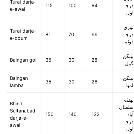
Turai darja-
115
100
94
درجہ
e-awal
اول
توری
Turai darja-
81
70
66
درجہ
e-doum
دوئم
بینگن
Baingan gol
35
30
28
گول
Baingan
بینگن
35
30
28
lamba
لمبا
بھنڈی
Bhindi
سلطان
Sultanabad
150
140
132
آباد
darja-e-
درجہ
awal
اول