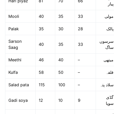
Hari piyaz
81
70
66
پیاز
Mooli
40
35
33
مولی
Palak
35
30
28
پالک
Sarson
سرسوں
40
35
33
Saag
ساگ
Meethi
46
40
–
میتھی
Kulfa
58
50
–
قلفہ
Salad pata
115
100
–
سلاد پتہ
گڈی
Gadi soya
12
10
9
سویا