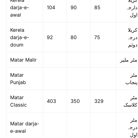
Kerela
کریلا
darja-e-
104
90
85
دارجہ
awal
اول
Kerela
کریلا
darja-e-
92
80
75
درجہ
doum
دوئم
Matar Malir
مٹر ملیر
Matar
مٹر
Punjab
پنجاب
Matar
مٹر
403
350
329
Classic
کلاسک
مٹر
Matar darja-
درجہ
e-awal
اول