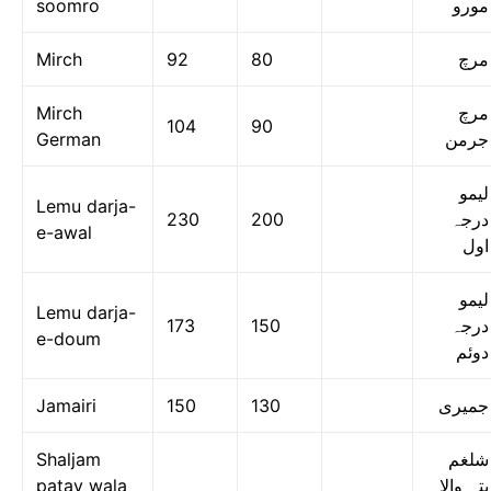
soomro
مورو
Mirch
92
80
مرچ
Mirch
مرچ
104
90
German
جرمن
لیمو
Lemu darja-
230
200
درجہ
e-awal
اول
لیمو
Lemu darja-
173
150
درجہ
e-doum
دوئم
Jamairi
150
130
جمیری
Shaljam
شلغم
patay wala
پتہ والا