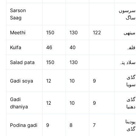
Sarson
سرسوں
Saag
ساگ
Meethi
150
130
122
میتھی
Kulfa
46
40
قلفہ
Salad pata
150
130
سلاد پتہ
گڈی
Gadi soya
12
10
9
سویا
Gadi
گڈی
12
10
9
dhaniya
دھنیا
پودینا
Podina gadi
9
8
7
گڈی