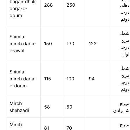
bagair dhuli
288
250
دھلی
darja-e-
درجہ
doum
دوئم
شملہ
Shimla
مرچ
mirch darja-
150
130
122
درجہ
e-awal
اول
شملہ
Shimla
مرچ
mirch darja-
115
100
94
درجہ
e-doum
دوئم
Mirch
میرچ
58
50
shehzadi
شہزادی
Mirch
میرچ
81
70