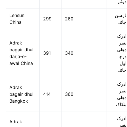
دوئم
Lehsun
لہسن
299
260
China
چائنہ
ادرک
Adrak
بغیر
bagair dhuli
دھلی
391
340
darja-e-
درجہ
awal China
اول
چائنہ
ادرک
Adrak
بغیر
bagair dhuli
414
360
دھلی
Bangkok
بنکاک
ادرک
Adrak
بغیر