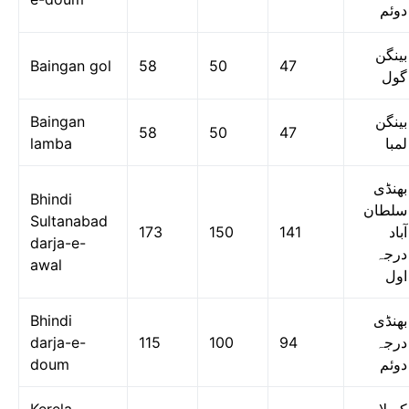
دوئم
بینگن
Baingan gol
58
50
47
گول
Baingan
بینگن
58
50
47
lamba
لمبا
بھنڈی
Bhindi
سلطان
Sultanabad
173
150
141
آباد
darja-e-
درجہ
awal
اول
Bhindi
بھنڈی
darja-e-
115
100
94
درجہ
doum
دوئم