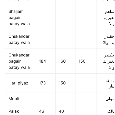
Shaljam
شلغم
bagair
بغیر پتہ
patay wala
والا
Chukandar
چقندر
patay wala
پتہ والا
Chukandar
چکندر
bagair
184
160
150
بغیر پتہ
patay wala
والا
ہری
Hari piyaz
173
150
پیاز
Mooli
مولی
Palak
46
40
پالک