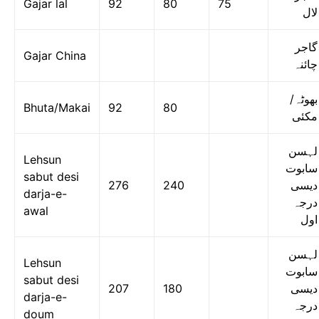
Gajar lal
92
80
75
لال
گاجر
Gajar China
چائنہ
بھوٹہ/
Bhuta/Makai
92
80
مکئی
لہسن
Lehsun
سابوت
sabut desi
276
240
دیسی
darja-e-
درجہ
awal
اول
لہسن
Lehsun
سابوت
sabut desi
207
180
دیسی
darja-e-
درجہ
doum