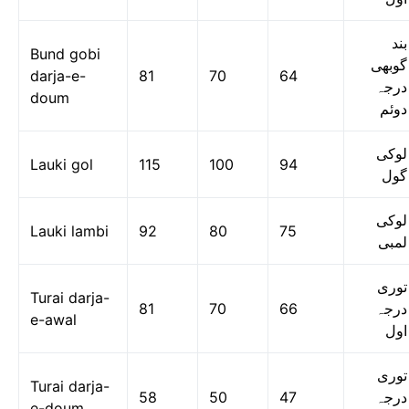
بند
Bund gobi
گوبھی
darja-e-
81
70
64
درجہ
doum
دوئم
لوکی
Lauki gol
115
100
94
گول
لوکی
Lauki lambi
92
80
75
لمبی
توری
Turai darja-
81
70
66
درجہ
e-awal
اول
توری
Turai darja-
58
50
47
درجہ
e-doum