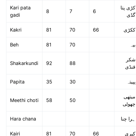
Kari pata
کڑی پتا
8
7
6
gadi
گڈی
Kakri
81
70
66
ککڑی
Beh
81
70
بیہ
شکر
Shakarkundi
92
88
قنڈی
Papita
35
30
پپیتہ
میتھی
Meethi choti
58
50
چھوٹی
Hara chana
ہرا چنا
Kairi
81
70
66
کیری