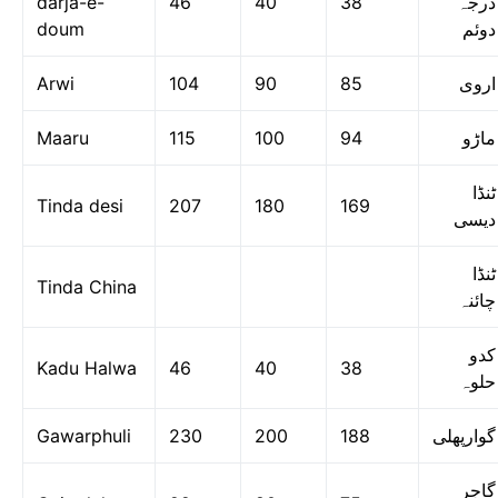
darja-e-
46
40
38
درجہ
doum
دوئم
Arwi
104
90
85
اروی
Maaru
115
100
94
ماڑو
ٹنڈا
Tinda desi
207
180
169
دیسی
ٹنڈا
Tinda China
چائنہ
کدو
Kadu Halwa
46
40
38
حلوہ
Gawarphuli
230
200
188
گوارپھلی
گاجر