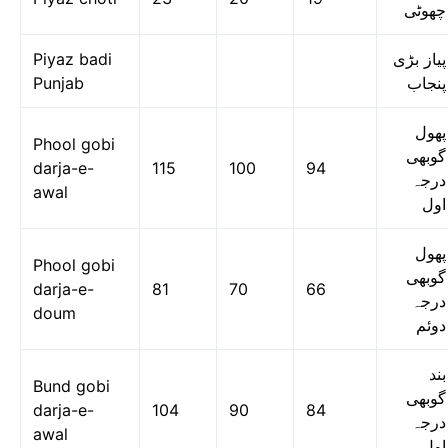
چھوٹی
Piyaz badi
پیاز بڑی
Punjab
پنجاب
پھول
Phool gobi
گوبھی
darja-e-
115
100
94
درجہ
awal
اول
پھول
Phool gobi
گوبھی
darja-e-
81
70
66
درجہ
doum
دوئم
بند
Bund gobi
گوبھی
darja-e-
104
90
84
درجہ
awal
اول