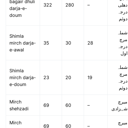
bagair dhuli
322
280
–
دھلی
darja-e-
درجہ
doum
دوئم
شملہ
Shimla
مرچ
mirch darja-
35
30
28
درجہ
e-awal
اول
شملہ
Shimla
مرچ
mirch darja-
23
20
19
درجہ
e-doum
دوئم
Mirch
میرچ
69
60
–
shehzadi
شہزادی
Mirch
میرچ
69
60
–