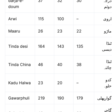
darja-e-
37
32
30
درجہ
doum
دوئم
Arwi
115
100
–
اروی
Maaru
26
23
22
ماڑو
ٹنڈا
Tinda desi
164
143
135
دیسی
ٹنڈا
Tinda China
46
40
38
چائنہ
کدو
Kadu Halwa
23
20
–
حلوہ
Gawarphuli
219
190
179
گوارپھلی
گاجر