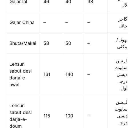
Gajar lal
46
40
38
لال
گاجر
Gajar China
–
–
–
چائنہ
بھوٹہ/
Bhuta/Makai
58
50
–
مکئی
لہسن
Lehsun
سابوت
sabut desi
161
140
–
دیسی
darja-e-
درجہ
awal
اول
لہسن
Lehsun
سابوت
sabut desi
115
100
–
دیسی
darja-e-
درجہ
doum