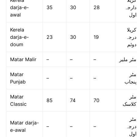
Kerela
کریلا
darja-e-
35
30
28
دارجہ
awal
اول
Kerela
کریلا
darja-e-
23
30
19
درجہ
doum
دوئم
Matar Malir
–
–
–
مٹر ملیر
Matar
مٹر
–
–
–
Punjab
پنجاب
Matar
مٹر
85
74
70
Classic
کلاسک
مٹر
Matar darja-
–
–
–
درجہ
e-awal
اول