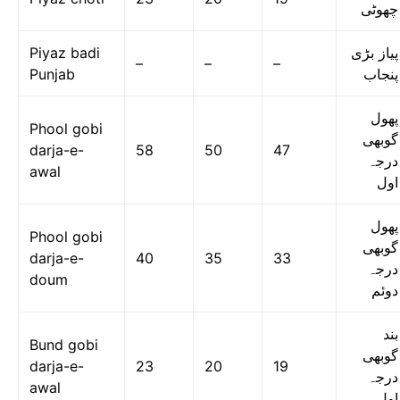
چھوٹی
Piyaz badi
پیاز بڑی
–
–
–
Punjab
پنجاب
پھول
Phool gobi
گوبھی
darja-e-
58
50
47
درجہ
awal
اول
پھول
Phool gobi
گوبھی
darja-e-
40
35
33
درجہ
doum
دوئم
بند
Bund gobi
گوبھی
darja-e-
23
20
19
درجہ
awal
اول