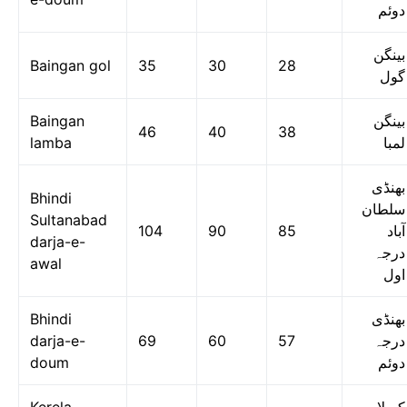
دوئم
بینگن
Baingan gol
35
30
28
گول
Baingan
بینگن
46
40
38
lamba
لمبا
بھنڈی
Bhindi
سلطان
Sultanabad
104
90
85
آباد
darja-e-
درجہ
awal
اول
Bhindi
بھنڈی
darja-e-
69
60
57
درجہ
doum
دوئم