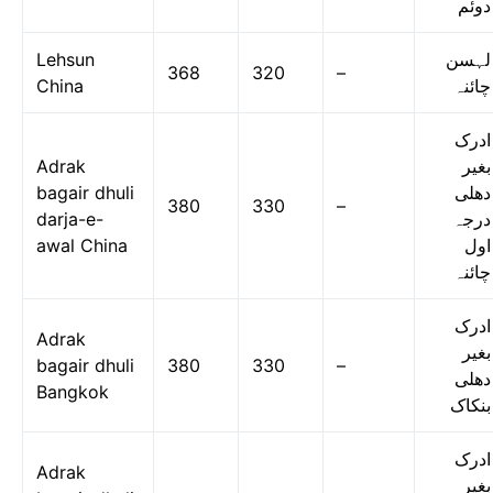
دوئم
Lehsun
لہسن
368
320
–
China
چائنہ
ادرک
Adrak
بغیر
bagair dhuli
دھلی
380
330
–
darja-e-
درجہ
awal China
اول
چائنہ
ادرک
Adrak
بغیر
bagair dhuli
380
330
–
دھلی
Bangkok
بنکاک
ادرک
Adrak
بغیر