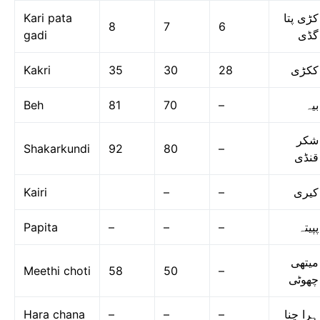
Kari pata
کڑی پتا
8
7
6
gadi
گڈی
Kakri
35
30
28
ککڑی
Beh
81
70
–
بیہ
شکر
Shakarkundi
92
80
–
قنڈی
Kairi
–
–
کیری
Papita
–
–
–
پپیتہ
میتھی
Meethi choti
58
50
–
چھوٹی
Hara chana
–
–
–
ہرا چنا