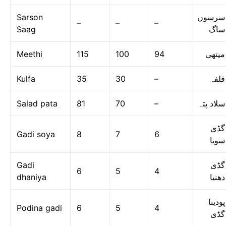
Sarson
سرسوں
–
–
–
Saag
ساگ
Meethi
115
100
94
میتھی
Kulfa
35
30
–
قلفہ
Salad pata
81
70
–
سلاد پتہ
گڈی
Gadi soya
8
7
6
سویا
Gadi
گڈی
6
5
4
dhaniya
دھنیا
پودینا
Podina gadi
6
5
4
گڈی