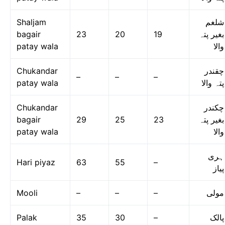
Shaljam
شلغم
bagair
23
20
19
بغیر پتہ
patay wala
والا
Chukandar
چقندر
–
–
–
patay wala
پتہ والا
Chukandar
چکندر
bagair
29
25
23
بغیر پتہ
patay wala
والا
ہری
Hari piyaz
63
55
–
پیاز
Mooli
–
–
–
مولی
Palak
35
30
–
پالک