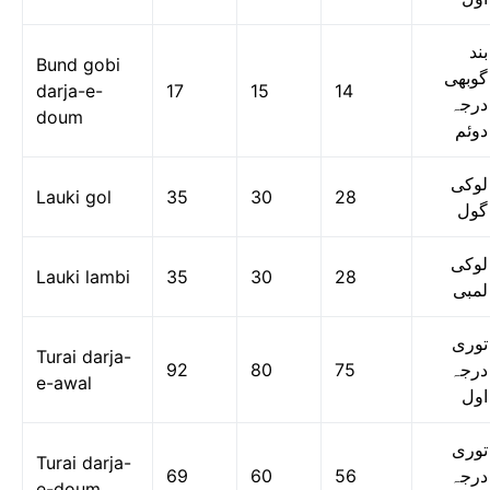
بند
Bund gobi
گوبھی
darja-e-
17
15
14
درجہ
doum
دوئم
لوکی
Lauki gol
35
30
28
گول
لوکی
Lauki lambi
35
30
28
لمبی
توری
Turai darja-
92
80
75
درجہ
e-awal
اول
توری
Turai darja-
69
60
56
درجہ
e-doum