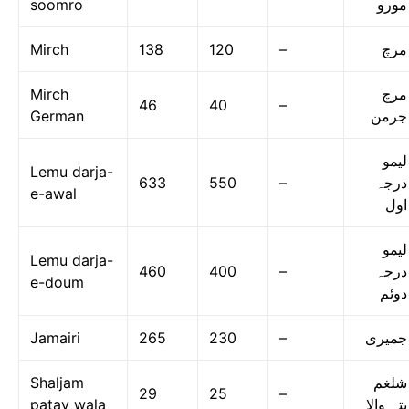
soomro
مورو
Mirch
138
120
–
مرچ
Mirch
مرچ
46
40
–
German
جرمن
لیمو
Lemu darja-
633
550
–
درجہ
e-awal
اول
لیمو
Lemu darja-
460
400
–
درجہ
e-doum
دوئم
Jamairi
265
230
–
جمیری
Shaljam
شلغم
29
25
–
patay wala
پتہ والا