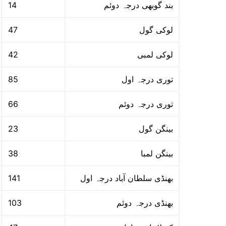
14
بند گوبھی درجہ دوئم
47
لوکی گول
42
لوکی لمبی
85
توری درجہ اول
66
توری درجہ دوئم
23
بینگن گول
38
بینگن لمبا
141
بھنڈی سلطان آباد درجہ اول
103
بھنڈی درجہ دوئم