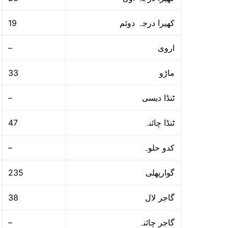
19
کھیرا درجہ دوئم
–
اروی
33
ماڑو
–
ٹنڈا دیسی
47
ٹنڈا چائنہ
–
کدو حلوہ
235
گوارپھلی
38
گاجر لال
–
گاجر چائنہ