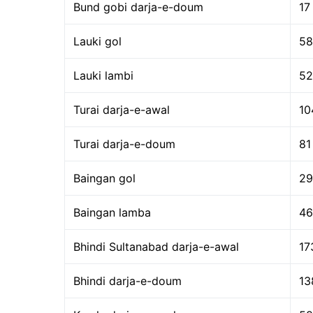
Bund gobi darja-e-doum
17
Lauki gol
58
Lauki lambi
52
Turai darja-e-awal
10
Turai darja-e-doum
81
Baingan gol
29
Baingan lamba
46
Bhindi Sultanabad darja-e-awal
17
Bhindi darja-e-doum
13