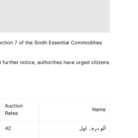
Section 7 of the Sindh Essential Commodities
 further notice, authorities have urged citizens
Auction
Name
Rates
42
آلو درجہ اول