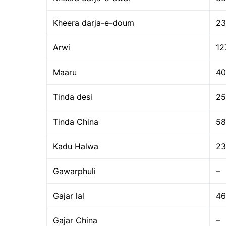
Kheera darja-e-doum
23
Arwi
12
Maaru
40
Tinda desi
25
Tinda China
58
Kadu Halwa
23
Gawarphuli
–
Gajar lal
46
Gajar China
–