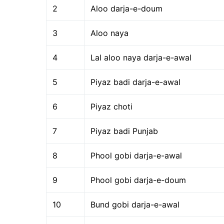
2
Aloo darja-e-doum
3
Aloo naya
4
Lal aloo naya darja-e-awal
5
Piyaz badi darja-e-awal
6
Piyaz choti
7
Piyaz badi Punjab
8
Phool gobi darja-e-awal
9
Phool gobi darja-e-doum
10
Bund gobi darja-e-awal