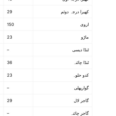
29
کھیرا درجہ دوئم
150
اروی
23
ماڑو
–
ٹنڈا دیسی
36
ٹنڈا چائنہ
23
کدو حلوہ
–
گوارپھلی
29
گاجر لال
–
گاجر چائنہ