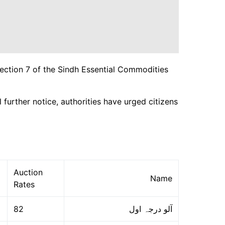
Section 7 of the Sindh Essential Commodities
 further notice, authorities have urged citizens
Auction
Name
Rates
82
آلو درجہ اول