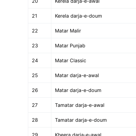
20
Kerela darja-e-awal
21
Kerela darja-e-doum
22
Matar Malir
23
Matar Punjab
24
Matar Classic
25
Matar darja-e-awal
26
Matar darja-e-doum
27
Tamatar darja-e-awal
28
Tamatar darja-e-doum
29
Kheera darja-e-awal