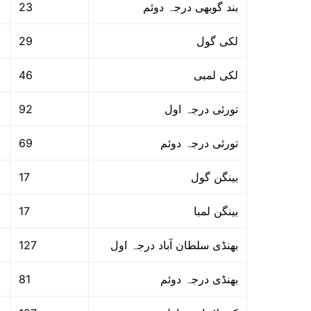
23
بند گوبھی درجہ دوئم
29
لکی گول
46
لکی لمبی
92
تورئی درجہ اول
69
تورئی درجہ دوئم
17
بینگن گول
17
بینگن لمبا
127
بھنڈی سلطان آباد درجہ اول
81
بھنڈی درجہ دوئم