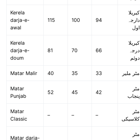
Kerela
کیریلا
darja-e-
115
100
94
دارجہ
awal
اول
Kerela
کیریلا
darja-e-
81
70
66
درجہ
doum
دوئم
Matar Malir
40
35
33
مٹر ملیر
Matar
مٹر
52
45
42
Punjab
پنجاب
Matar
مٹر
–
–
–
Classic
کلاسیکی
مٹر
Matar darja-