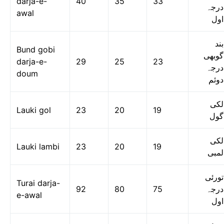
darja-e-
40
35
33
درجہ
awal
اول
بند
Bund gobi
گوبھی
darja-e-
29
25
23
درجہ
doum
دوئم
لکی
Lauki gol
23
20
19
گول
لکی
Lauki lambi
23
20
19
لمبی
تورئی
Turai darja-
92
80
75
درجہ
e-awal
اول