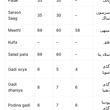
Palak
35
30
–
پالک
Sarson
سرسوں
35
30
–
Saag
ساگ
Meethi
69
60
56
میتھی
Kulfa
–
–
–
قلفہ
Salad pata
69
60
–
سلاد پتا
گڈی
Gadi soya
6
5
4
سویا
Gadi
گڈی
8
7
6
dhaniya
دھنیا
پودینا
Podina gadi
8
7
6
گڈی