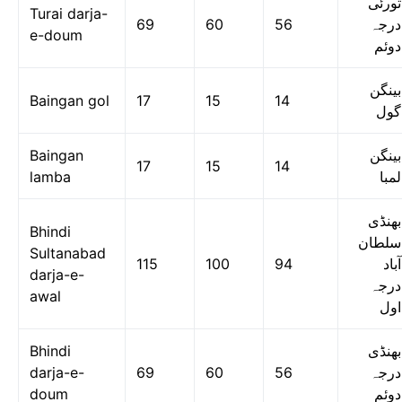
تورئی
Turai darja-
69
60
56
درجہ
e-doum
دوئم
بینگن
Baingan gol
17
15
14
گول
Baingan
بینگن
17
15
14
lamba
لمبا
بھنڈی
Bhindi
سلطان
Sultanabad
115
100
94
آباد
darja-e-
درجہ
awal
اول
Bhindi
بھنڈی
darja-e-
69
60
56
درجہ
doum
دوئم