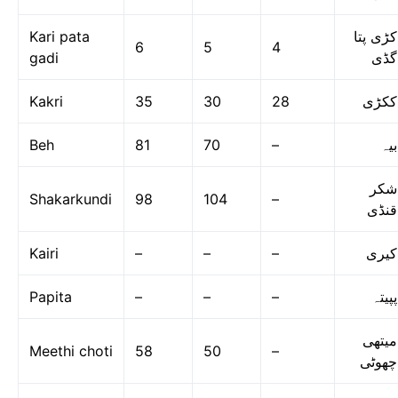
Kari pata
کڑی پتا
6
5
4
gadi
گڈی
Kakri
35
30
28
ککڑی
Beh
81
70
–
بیہ
شکر
Shakarkundi
98
104
–
قنڈی
Kairi
–
–
–
کیری
Papita
–
–
–
پپیتہ
میتھی
Meethi choti
58
50
–
چھوٹی