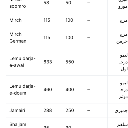
58
50
–
soomro
مورو
Mirch
115
100
–
مرچ
Mirch
مرچ
115
100
–
German
جرمن
لیمو
Lemu darja-
633
550
–
درجہ
e-awal
اول
لیمو
Lemu darja-
460
400
–
درجہ
e-doum
دوئم
Jamairi
288
250
–
جمیری
Shaljam
شلغم
35
30
–