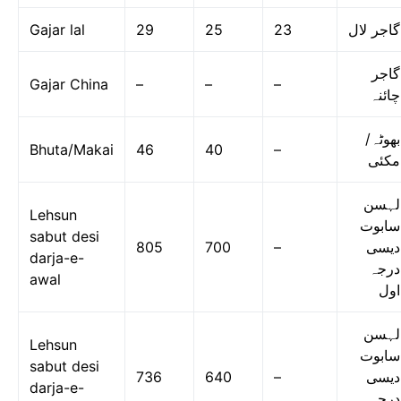
Gajar lal
29
25
23
گاجر لال
گاجر
Gajar China
–
–
–
چائنہ
بھوٹہ/
Bhuta/Makai
46
40
–
مکئی
لہسن
Lehsun
سابوت
sabut desi
805
700
–
دیسی
darja-e-
درجہ
awal
اول
لہسن
Lehsun
سابوت
sabut desi
736
640
–
دیسی
darja-e-
درجہ