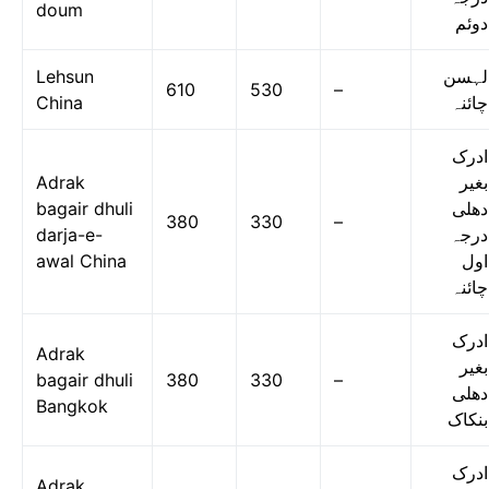
doum
دوئم
Lehsun
لہسن
610
530
–
China
چائنہ
ادرک
Adrak
بغیر
bagair dhuli
دھلی
380
330
–
darja-e-
درجہ
awal China
اول
چائنہ
ادرک
Adrak
بغیر
bagair dhuli
380
330
–
دھلی
Bangkok
بنکاک
ادرک
Adrak