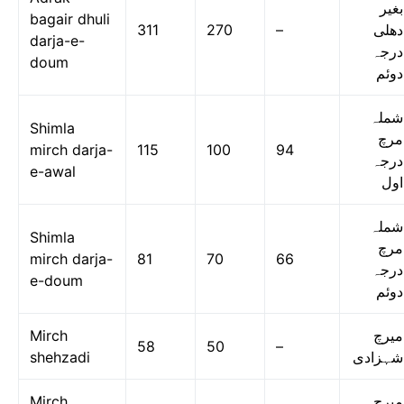
بغیر
bagair dhuli
311
270
–
دھلی
darja-e-
درجہ
doum
دوئم
شملہ
Shimla
مرچ
mirch darja-
115
100
94
درجہ
e-awal
اول
شملہ
Shimla
مرچ
mirch darja-
81
70
66
درجہ
e-doum
دوئم
Mirch
میرچ
58
50
–
shehzadi
شہزادی
Mirch
میرچ