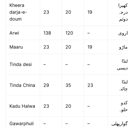
Kheera
کھیرا
darja-e-
23
20
19
درجہ
doum
دوئم
Arwi
138
120
–
اروی
Maaru
23
20
19
ماڑو
ٹنڈا
Tinda desi
–
–
–
دیسی
ٹنڈا
Tinda China
29
35
23
چائنہ
کدو
Kadu Halwa
23
20
–
حلوہ
Gawarphuli
–
–
–
گوارپھلی