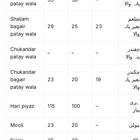
patay wala
پاتہ والا
Shaljam
شلغم
bagair
29
25
23
بغیر پاتہ
patay wala
والا
Chukandar
چقندر
–
–
–
patay wala
پتہ والا
Chukandar
چکندر
bagair
23
20
19
بغیر پاتہ
patay wala
والا
ہری
Hari piyaz
115
100
–
پیاز
Mooli
23
20
–
مولی