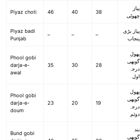
پیاز
Piyaz choti
46
40
38
چھوٹی
Piyaz badi
پیاز بڑی
–
–
–
Punjab
پنجاب
پھول
Phool gobi
گوبھی
darja-e-
35
30
28
درجہ
awal
اول
پھول
Phool gobi
گوبھی
darja-e-
23
20
19
درجہ
doum
دوئم
بند
Bund gobi
گوبھی